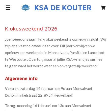
KSA DE KOUTER
Ga
direct
naar
de
Krokusweekend 2026
hoofdinhoud
Joehoeee, ons jaarlijks krokusweekend is opnieuw in zicht! Wij
zijn er alvast helemaal klaar voor. Dit jaar verblijven we
opnieuw een weekendje in Monsalvaet, Parsifal en Lanceloot
te Westouter. Overtuig maar al jullie KSA-vriendjes om mee
te gaan want het wordt weer een onvergetelijk weekend!
Algemene info
Vertrek:
zaterdag 14 februari om 9u aan Monsalvaet
(Schomminkelstraat 22, 8954 Heuvelland)
Terug:
maandag 16 februari om 13u aan Monsalvaet