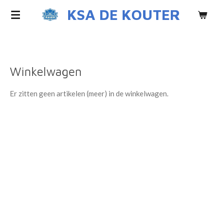
KSA DE KOUTER
Ga
direct
naar
de
hoofdinhoud
Winkelwagen
Er zitten geen artikelen (meer) in de winkelwagen.