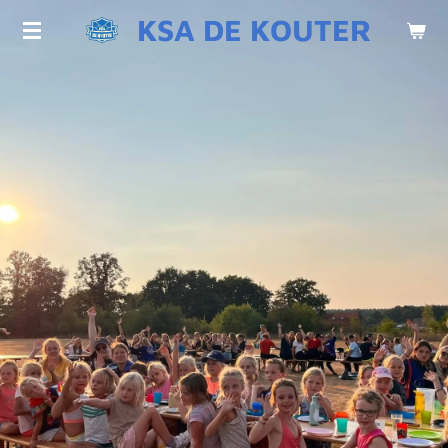
KSA DE KOUTER
Ga
direct
naar
de
hoofdinhoud